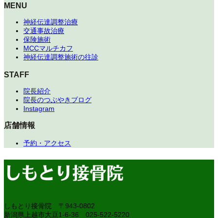
MENU
神経伝達調整治療
交通事故治療
保険施術
MCCマルチカフ
神経伝達調整施術の往診
STAFF
院長紹介
院長のつぶやきブログ
Instagram
店舗情報
予約・アクセス
しもとり接骨院
〒943-0802
新潟県上越市大豆1-6-36
025-522-5220