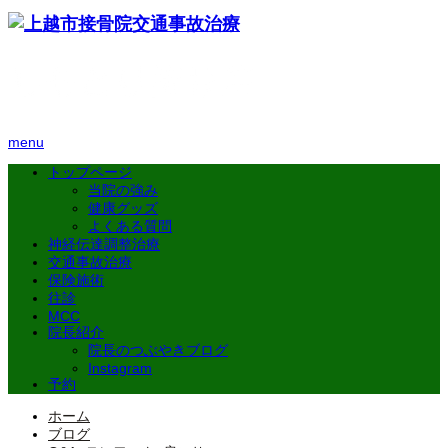
menu
トップページ
当院の強み
健康グッズ
よくある質問
神経伝達調整治療
交通事故治療
保険施術
往診
MCC
院長紹介
院長のつぶやきブログ
Instagram
予約
ホーム
ブログ