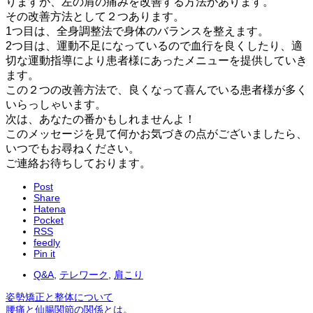
りますが、左の肩の痛みを改善する方法があります。
その改善方法として２つあります。
1つ目は、全身調整法で身体のバランスを整えます。
2つ目は、運動不足になっているので血行を良くしたり、適
切な運動指導により患者様にあったメニューを提供していき
ます。
この２つの改善方法で、良くなって喜んでいる患者様が多く
いらっしゃいます。
次は、あなたの番かもしれませんよ！
このメッセージを見て何かお気づきの点がございましたら、
いつでもお尋ねください。
ご連絡お待ちしております。
Post
Share
Hatena
Pocket
RSS
feedly
Pin it
Q&A
,
テレワーク
,
肩こり
姿勢矯正と整体について
腰痛と仙腸関節の関係とは。