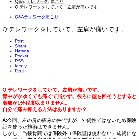
Q&A
,
テレワーク
,
肩こり
Q:テレワークをしていて、左肩が痛いです。
Q&A
テレワーク
肩こり
Q:テレワークをしていて、左肩が痛いです。
Post
Share
Hatena
Pocket
RSS
feedly
Pin it
Q:テレワークをしていて、左肩が痛いです。
背中がかゆくても痛くて届かず、後ろに型を回そうとすると
激痛が1分程度収まりません。
自分で痛み抑える方法はありますか？
A:今回、左の肩の痛みの件ですが、外傷性ではないため保険
証を使った施術はできません。
しかし、当接骨院では保険外（保険証は使わない）施術にな