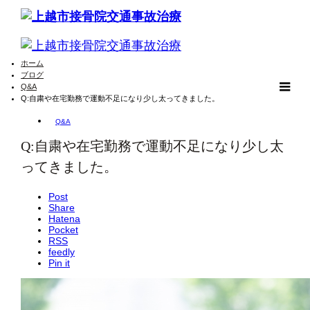
ホーム
ブログ
Q&A
m
Q:自粛や在宅勤務で運動不足になり少し太ってきました。
Q&A
Q:自粛や在宅勤務で運動不足になり少し太
ってきました。
Post
Share
Hatena
Pocket
RSS
feedly
Pin it