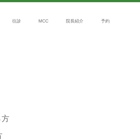
往診
MCC
院長紹介
予約
る方
方