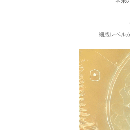
“本来
望
診
さ
を
細胞レベル
れ
希
る
望
方
さ
へ
れ
る