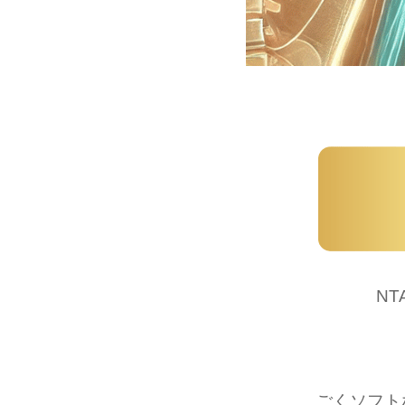
N
ごくソフト