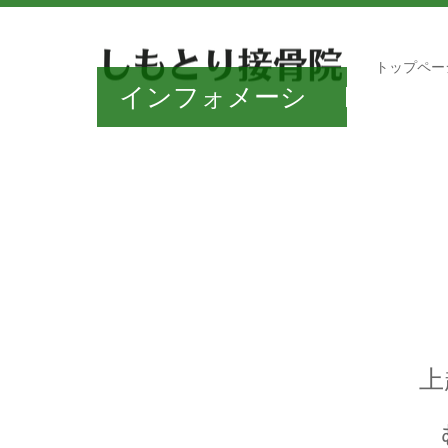
トップペー
インフォメーシ
2025.07.20
ョン
神
2025.07.03
経
駐
2025.02.28
伝
車
交
2025.02.20
達
場
通
神
2021.02.07
上
調
10
事
経
角